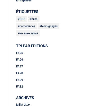
Entreprises
ÉTIQUETTES
BBQ
bilan
conférences
témoignages
vie associative
TRI PAR ÉDITIONS
FA25
FA26
FA27
FA28
FA29
FA32
ARCHIVES
juillet 2024