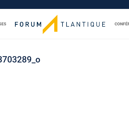
SES
CONFÉ
3703289_o