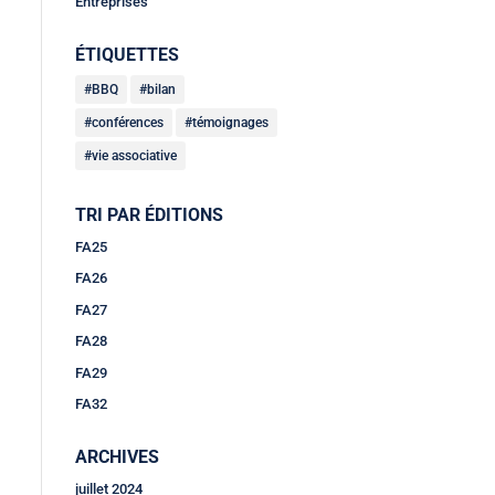
Entreprises
ÉTIQUETTES
BBQ
bilan
conférences
témoignages
vie associative
TRI PAR ÉDITIONS
FA25
FA26
FA27
FA28
FA29
FA32
ARCHIVES
juillet 2024