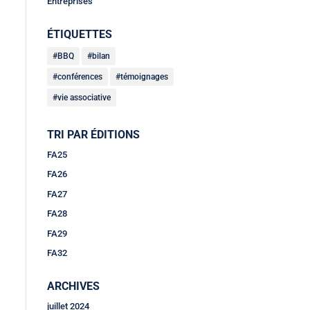
Entreprises
ÉTIQUETTES
BBQ
bilan
conférences
témoignages
vie associative
TRI PAR ÉDITIONS
FA25
FA26
FA27
FA28
FA29
FA32
ARCHIVES
juillet 2024